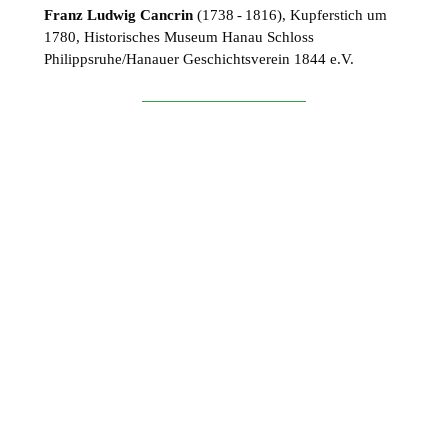
Franz Ludwig Cancrin
(1738 - 1816), Kupferstich um
1780, Historisches Museum Hanau Schloss
Philippsruhe/Hanauer Geschichtsverein 1844 e.V.
Vier Spielzeiten
Zur Eröffnung des Comoedienhauses Wilhelmsbad am
8. Juli 1781 führte die Neuhaus'sche Truppe die
französische Operette „Tom Jones“ von François-André
Danican auf. Anschließend wurden im „Kurtheater“
mittwochs und sonntags Vorstellungen gegeben. Mit
Beginn der Regentschaft des Erbprinzen in Kassel 1785
klang die erste Spielzeit allmählich aus.
Insgesamt erlebte das historische Theater in Hanau-
Wilhelmsbad vier kurze Spielzeiten. Als sich im Verlauf
des 19. Jahrhunderts die Badegäste mehr und mehr
abwandten, fiel das Comoedienhaus - wie auch das Kur-
und Badehaus und die anderen Gebäude - in einen