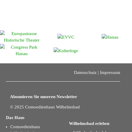
vergnüglicher Benefizabend und eine Kunstausstellung zeigten
noch einmal die historische, kulturelle und künstlerische Vielfalt
dieses besonderen Ortes.
Datenschutz
|
Impressum
Abonnieren Sie unseren Newsletter
© 2025 Comoedienhaus Wilhelmsbad
Das Haus
Wilhelmsbad erleben
Comoedienhaus