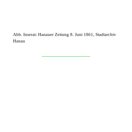
Dornröschenschlaf.
Abb. Inserat: Hanauer Zeitung 8. Juni 1861, Stadtarchiv
Hanau
150 Jahre Jubiläum von Wilhelmsbad
Nach 68 Jahren sollte das Comoedienhaus erstmals
wachgeküsst werden. Anlässlich des 150-jährigen
Jubiläums der Erbauung der Kur- und Badeanlagen in
Wilhelmsbad gab es 1928 einige Renovierungen wie
elektrisches Licht und einen neuen Vorhang. Der
Schauspieler und Regisseur Johannes Poetsch konnte
1929 und 1930 Aufführungen dort inszenieren.