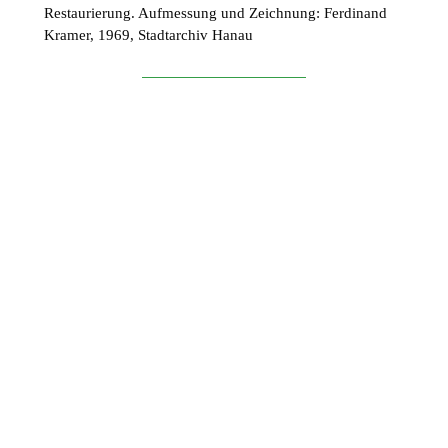
Restaurierung. Aufmessung und Zeichnung: Ferdinand
Kramer, 1969, Stadtarchiv Hanau
Spielzeitjubiläum 2019
Am 3. Oktober 2019 war das Comoedienhaus Wilhelmsbad seit
genau 50 Jahren ununterbrochen als Kulturstätte in Betrieb.
Diese längste durchgängige Spielzeit in der Geschichte des
einmaligen Barocktheaters wurde mit vielen Akteuren und einem
besonderen Jubiläumsprogramm gefeiert. Höhepunkt war das
Konzert „Satchmo goes Big Apple / Early Ellington“ der hr-
Bigband.
Neben weiteren Veranstaltungen im Theater selbst war in den
Arkadensälen eine Sonderausstellung zu 50 Jahre
Comoedienhaus zu sehen.
Mehr über das 50-jährige Spielzeitjubiläum lesen