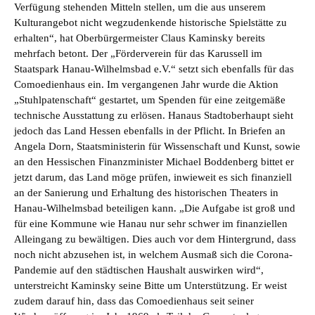
Verfügung stehenden Mitteln stellen, um die aus unserem
Kulturangebot nicht wegzudenkende historische Spielstätte zu
erhalten“, hat Oberbürgermeister Claus Kaminsky bereits
mehrfach betont. Der „Förderverein für das Karussell im
Staatspark Hanau-Wilhelmsbad e.V.“ setzt sich ebenfalls für das
Comoedienhaus ein. Im vergangenen Jahr wurde die Aktion
„Stuhlpatenschaft“ gestartet, um Spenden für eine zeitgemäße
technische Ausstattung zu erlösen. Hanaus Stadtoberhaupt sieht
jedoch das Land Hessen ebenfalls in der Pflicht. In Briefen an
Angela Dorn, Staatsministerin für Wissenschaft und Kunst, sowie
an den Hessischen Finanzminister Michael Boddenberg bittet er
jetzt darum, das Land möge prüfen, inwieweit es sich finanziell
an der Sanierung und Erhaltung des historischen Theaters in
Hanau-Wilhelmsbad beteiligen kann. „Die Aufgabe ist groß und
für eine Kommune wie Hanau nur sehr schwer im finanziellen
Alleingang zu bewältigen. Dies auch vor dem Hintergrund, dass
noch nicht abzusehen ist, in welchem Ausmaß sich die Corona-
Pandemie auf den städtischen Haushalt auswirken wird“,
unterstreicht Kaminsky seine Bitte um Unterstützung. Er weist
zudem darauf hin, dass das Comoedienhaus seit seiner